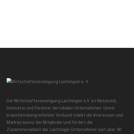
Die Wirtschaftsvereinigung Laichingen e.V. ist Netzwerk,
Innovator und Förderer der lokalen Unternehmen. Unser
branchenübergreifender Verbund stärkt die Interessen und
Marktpräsenz der Mitglieder und fördert die
Zusammenarbeit der Laichinger Unternehmer seit über 40