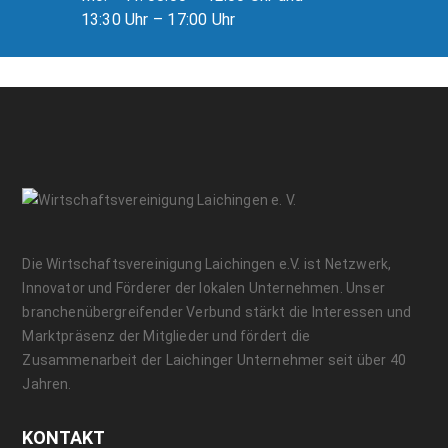
13:30 Uhr – 17:00 Uhr
Die Wirtschaftsvereinigung Laichingen e.V. ist Netzwerk,
Innovator und Förderer der lokalen Unternehmen. Unser
branchenübergreifender Verbund stärkt die Interessen und
Marktpräsenz der Mitglieder und fördert die
Zusammenarbeit der Laichinger Unternehmer seit über 40
Jahren.
KONTAKT