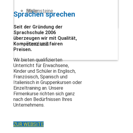
Bilder
Meilensteine
Sprachen sprechen
Seit der Gründung der
Sprachschule 2006
überzeugen wir mit Qualität,
Downloads
Kompetenz und fairen
Preisen.
Wir bieten qualifizierten
Unterricht für Erwachsene,
Kinder und Schüler in Englisch,
Französisch, Spanisch und
Italienisch in Gruppenkursen oder
Einzeltraining an. Unsere
Firmenkurse richten sich ganz
nach den Bedürfnissen Ihres
Unternehmens.
ZUR WEBSITE