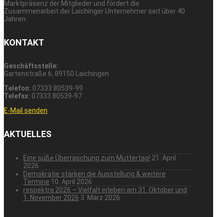
Marktpräsenz der Mitglieder und fördert die
Zusammenarbeit der Laichinger Unternehmer seit über 40
Jahren.
KONTAKT
Geschäftsstelle:
Gartenstraße 6, 89150 Laichingen
Telefon:
07333 80539-99
Telefax:
07333 80539-97
E-Mail senden
AKTUELLES
Eine süße Überraschung zum Muttertag!
21. April
2026
Demokratie stärken die Ausstellung & weitere
Termine
10. April 2026
respektra 2026 – Vielfalt erleben am 31. Oktober und
1. November 2026
3. März 2026