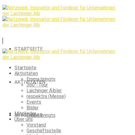
STARTSEITE
Startseite
Aktivitäten
Emma bringts
AKTIVITÄTEN
360°-Tour
Laichinger Älbler
respektra (Messe)
Events
Bilder
Mitglieder
MITGLIEDER
Emma bringts
Über uns
Vorstand
Geschäftsstelle