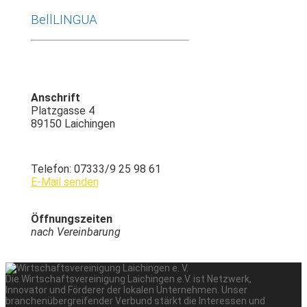
BellLINGUA
Anschrift
Platzgasse 4
89150 Laichingen
Telefon: 07333/9 25 98 61
E-Mail senden
Öffnungszeiten
nach Vereinbarung
Die Wirtschaftsvereinigung Laichingen e.V. ist Netzwerk,
Innovator und Förderer der lokalen Unternehmen. Unser
branchenübergreifender Verbund stärkt die Interessen und