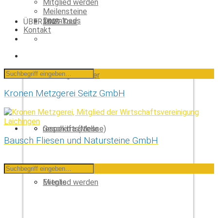
Mitglied werden
Meilensteine
Downloads
ÜBER UNS
360°-Tour
Kontakt
KONTAKT
Laichinger Älbler
Vorstand
Kronen Metzgerei Seitz GmbH
respektra (Messe)
Geschäftsstelle
Bausch Fliesen und Natursteine GmbH
Events
Mitglied werden