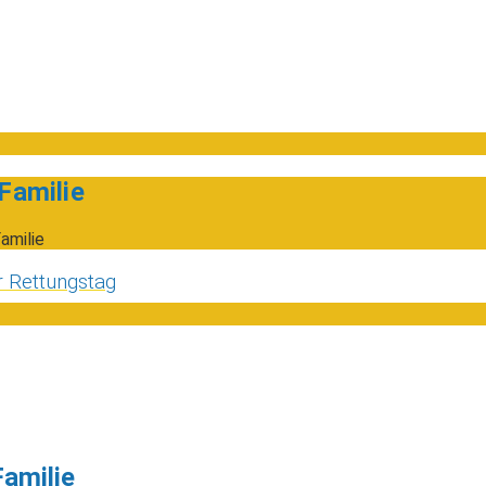
Familie
amilie
r Rettungstag
amilie