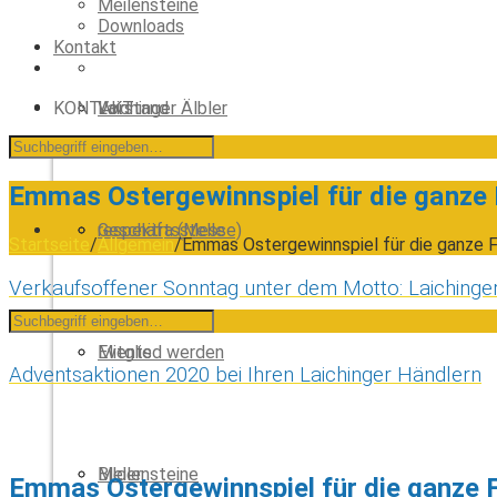
Meilensteine
Downloads
Kontakt
KONTAKT
Laichinger Älbler
Vorstand
Emmas Ostergewinnspiel für die ganze 
respektra (Messe)
Geschäftsstelle
Startseite
/
Allgemein
/
Emmas Ostergewinnspiel für die ganze F
Verkaufsoffener Sonntag unter dem Motto: Laichinge
Events
Mitglied werden
Adventsaktionen 2020 bei Ihren Laichinger Händlern
Bilder
Meilensteine
Emmas Ostergewinnspiel für die ganze F