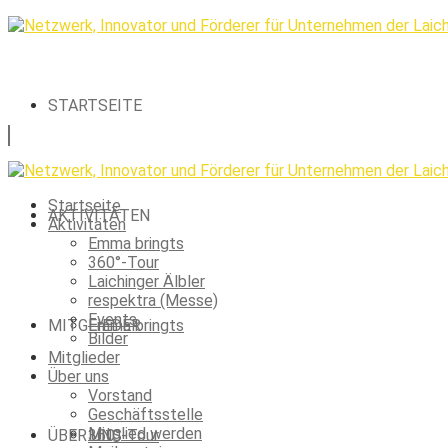
STARTSEITE
Startseite
AKTIVITÄTEN
Aktivitäten
Emma bringts
360°-Tour
Laichinger Älbler
respektra (Messe)
Events
MITGLIEDER
Emma bringts
Bilder
Mitglieder
Über uns
Vorstand
Geschäftsstelle
Mitglied werden
ÜBER UNS
360°-Tour