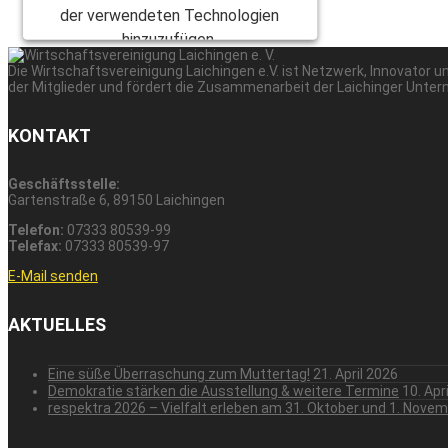
der verwendeten Technologien
hinzuzufügen.
Die Wirtschaftsvereinigung Laichingen e.V. ist Netzwerk, Innovator
Powered by
Usercentrics Consent
der Mitglieder und fördert die Zusammenarbeit der Laichinger Unter
Management Platform
KONTAKT
Geschäftsstelle:
Gartenstraße 6, 89150 Laichingen
Telefon:
07333 80539-99
Telefax:
07333 80539-97
E-Mail senden
AKTUELLES
Eine süße Überraschung zum Muttertag!
21. April 2026
Demokratie stärken die Ausstellung & weitere Termine
10. Apr
respektra 2026 – Vielfalt erleben am 31. Oktober und 1. Nove