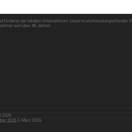
 und Förderer der lokalen Unternehmen. Unser branchenübergreifender 
nehmer seit über 40 Jahren.
il 2026
mber 2026
3. März 2026