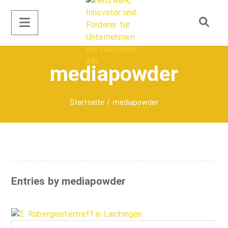
mediapowder
Startseite
/
mediapowder
Entries by
mediapowder